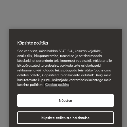
Küpsiste poliitika
See veebisait, mida haldab SEAT, S.A., kasutab vajalikke,
analüütilisi, isikupärastamise, turunduse ja sotsiaalmeedia
küpsiseid, et parandada teie kogemust veebisaidil, näidata teile
isikupärastatud turundussisu, pakkuda teile asjakohaseid
reklaame ja võimaldada teil sisu jagada teie võrku. Saate oma
eelistusi hallata, klõpsates "Halda küpsiste eelistust". Kõigi meie
kasutatavate küpsiste üksikasjade vaatamiseks külastage meie
küpsiste poliitikat.
Küpsiste poliitika
Nõustun
Küpsiste eelistuste haldamine