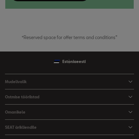
“Reserved space for offer terms and conditions”
Estonia
eesti
Mudelivalik
Arona
Ostmise tööriistad
Leon
Hinnad
Omanikele
Leon Sportstourer
Varustus ja tehnilised andmed
SEATi teenindus
SEAT ärikliendile
Broneeri proovisõit
Varuosad
SEAT ärikliendile