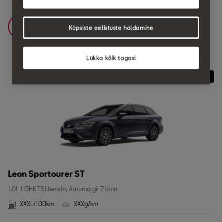
Get a Quote
Küpsiste eelistuste haldamine
Lükka kõik tagasi
30% OFF
TOP SELLER
Leon Sportourer ST
1,0L 115HK TSI bensin, Automatgir 7 trinn
XXXL/100km
XXXg/km