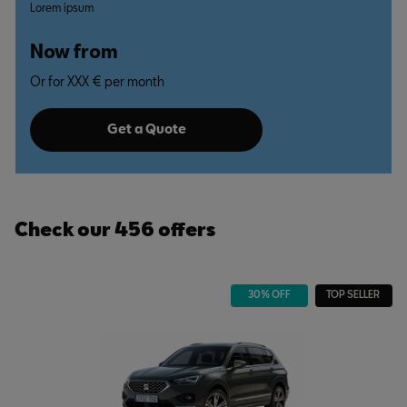
Lorem ipsum
Now from
Or for XXX € per month
Get a Quote
Check our 456 offers
30% OFF
TOP SELLER