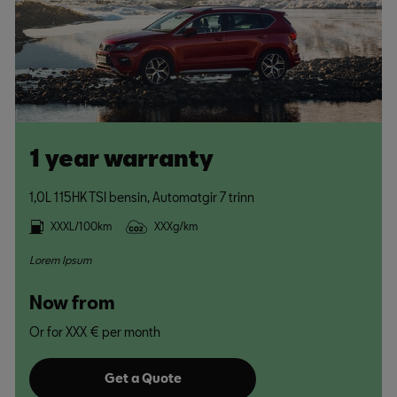
1 year warranty
1,0L 115HK TSI bensin, Automatgir 7 trinn
XXXL/100km
XXXg/km
Lorem Ipsum
Now from
Or for XXX € per month
Get a Quote