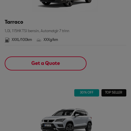
Tarraco
1,0L 115HK TSI bensin, Automatgir 7 trinn
XXXL/100km
XXXg/km
Get a Quote
30% OFF
TOP SELLER