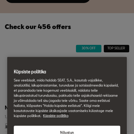
Check our 456 offers
30% OFF
TOP SELLER
Küpsiste poliitika
See veebisait, mida haldab SEAT, S.A., kasutab vajalikke,
analüütilisi, isikupärastamise, turunduse ja sotsiaalmeedia küpsiseid,
et parandada teie kogemust veebisaidil, näidata teile
isikupärastatud turundussisu, pakkuda teile asjakohaseid reklaame
ja võimaldada teil sisu jagada teie võrku. Saate oma eelistusi
hallata, klõpsates "Halda küpsiste eelistust". Kõigi meie
New Ibiza
kasutatavate küpsiste üksikasjade vaatamiseks külastage meie
küpsiste poliitikat.
Küpsiste poliitika
1,0L 115HK TSI bensin, Automatgir 7 trinn
XXXL/100km
XXXg/km
Nõustun