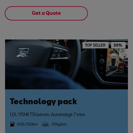
Get a Quote
TOP SELLER
30%
Technology pack
1,0L 115HK TSI bensin, Automatgir 7 trinn
XXXL/100km
XXXg/km