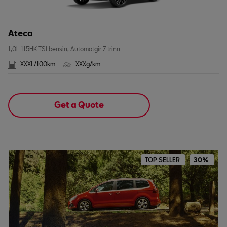
Ateca
1,0L 115HK TSI bensin, Automatgir 7 trinn
XXXL/100km
XXXg/km
Get a Quote
TOP SELLER
30%