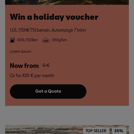
Win a holiday voucher
1,0L 115HK TSI bensin, Automatgir 7 trinn
XXXL/100km
XXXg/km
Lorem Ipsum
Now from
0 €
Or for XXX € per month
Get a Quote
TOP SELLER
30%