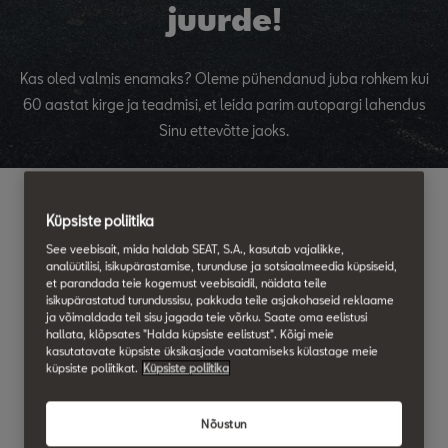
juurde!
Kas oled valmis enamaks? Oleme pühendanud juba rohkem kui
60 aastat kirge ja teadmisi, et leida parim autopargi lahendus
Sinu ettevõtte jaoks.
Küpsiste poliitika
Eelised
See veebisait, mida haldab SEAT, S.A., kasutab vajalikke,
analüütilisi, isikupärastamise, turunduse ja sotsiaalmeedia küpsiseid,
et parandada teie kogemust veebisaidil, näidata teile
isikupärastatud turundussisu, pakkuda teile asjakohaseid reklaame
ja võimaldada teil sisu jagada teie võrku. Saate oma eelistusi
hallata, klõpsates "Halda küpsiste eelistust". Kõigi meie
kasutatavate küpsiste üksikasjade vaatamiseks külastage meie
küpsiste poliitikat.
Küpsiste poliitika
Nõustun