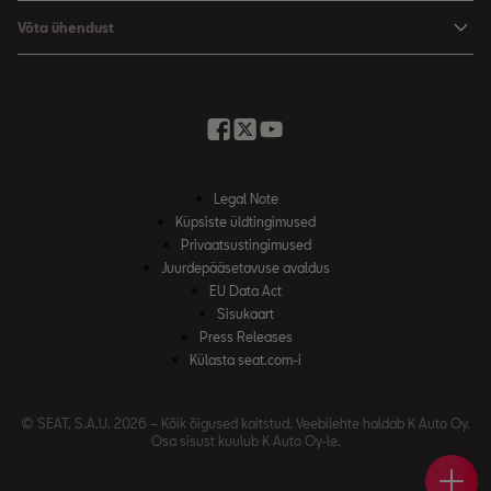
SEAT ärikliendile
Võta ühendust
Garantii
Edasimüüjad ja hooldus
Minu SEAT
Kirjuta meile
Kasutaja käsiraamatud
Küsi pakkumist
SEAT Connecti
Broneeri proovisõit
Legal Note
Küpsiste üldtingimused
Privaatsustingimused
Juurdepääsetavuse avaldus
EU Data Act
Sisukaart
Press Releases
Külasta seat.com-i
© SEAT, S.A.U. 2026 – Kõik õigused kaitstud. Veebilehte haldab K Auto Oy.
Osa sisust kuulub K Auto Oy‑le.
Brone
Leia
Küsi 
Bron