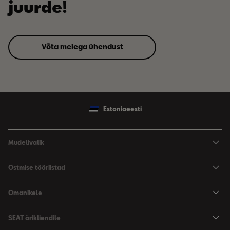
juurde!
Võta meiega ühendust
Estonia
eesti
Mudelivalik
Arona
Ostmise tööriistad
Leon
Hinnad
Omanikele
Leon Sportstourer
Varustus ja tehnilised andmed
SEATi teenindus
SEAT ärikliendile
Broneeri proovisõit
Varuosad