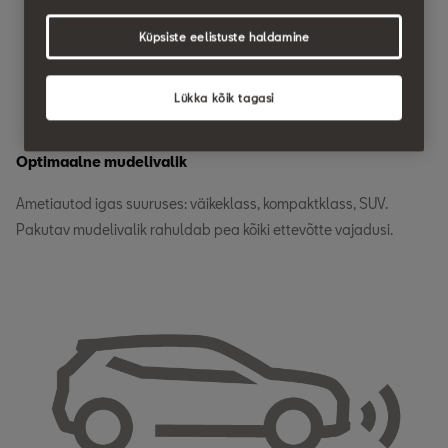
Küpsiste eelistuste haldamine
Lükka kõik tagasi
Optimaalne mudelivalik
Ametiautod igas suuruses: väikeklass, kompaktklass, SUV.
Pakutav mudelivalik rahuldab pea kõiki ettevõtte vajadusi.