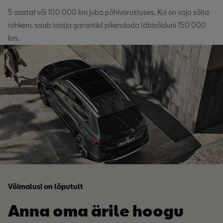
5 aastat või 100 000 km juba põhivarustuses. Kui on vaja sõita
rohkem, saab tootja garantiid pikendada läbisõiduni 150 000
km.
Võimalusi on lõputult
Anna oma ärile hoogu