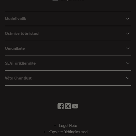
Mudelivalik
Arona
Ostmise tööriistad
Leon
Hinnad
Omanikele
Leon Sportstourer
Varustus ja tehnilised andmed
SEATi teenindus
SEAT ärikliendile
Broneeri proovisõit
Varuosad
SEAT ärikliendile
Võta ühendust
Garantii
Edasimüüjad ja hooldus
Minu SEAT
Kirjuta meile
Kasutaja käsiraamatud
Küsi pakkumist
SEAT Connecti
Broneeri proovisõit
Legal Note
Küpsiste üldtingimused