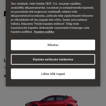
See veebisait, mida haldab SEAT, S.A., kasutab vajalikke,
analüütilisi, isikupärastamise, turunduse ja sotsiaalmeedia küpsiseid,
Mudelivalik
et parandada teie kogemust veebisaidil, näidata teile
isikupärastatud turundussisu, pakkuda teile asjakohaseid reklaame
ja võimaldada teil sisu jagada teie võrku. Saate oma eelistusi
hallata, klõpsates "Halda küpsiste eelistust". Kõigi meie
kasutatavate küpsiste üksikasjade vaatamiseks külastage meie
küpsiste poliitikat.
Küpsiste poliitika
Nõustun
Küpsiste eelistuste haldamine
Uus Arona
alates 22 440 €
Lükka kõik tagasi
Vaata rohkem