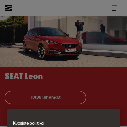
SEAT Leon
Tutvu lähemalt
Küpsiste poliitika