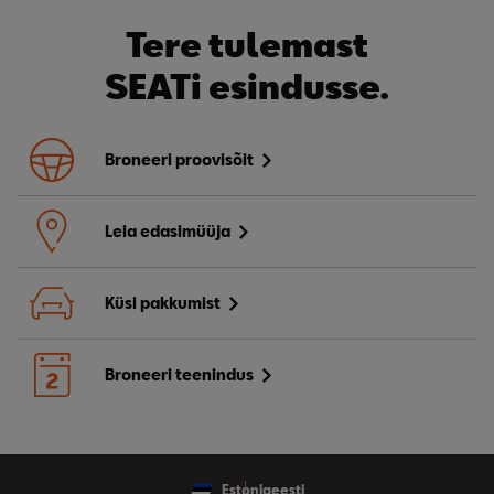
Tere tulemast
SEATi esindusse.
Broneeri proovisõit
Leia edasimüüja
Küsi pakkumist
Broneeri teenindus
Estonia
eesti