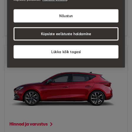
Nõustun
Hinnad ja varustus
Küpsiste eelistuste haldamine
Leon
Lükka kõik tagasi
Hinnad ja varustus