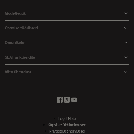
Mudelivalik
Arona
Ostmise tööriistad
Leon
Hinnad
Omanikele
Leon Sportstourer
Varustus ja tehnilised andmed
SEATi teenindus
SEAT ärikliendile
Broneeri proovisõit
Varuosad
SEAT ärikliendile
Võta ühendust
Garantii
Edasimüüjad ja hooldus
Minu SEAT
Kirjuta meile
Kasutaja käsiraamatud
Küsi pakkumist
SEAT Connecti
Broneeri proovisõit
Legal Note
Küpsiste üldtingimused
Privaatsustingimused