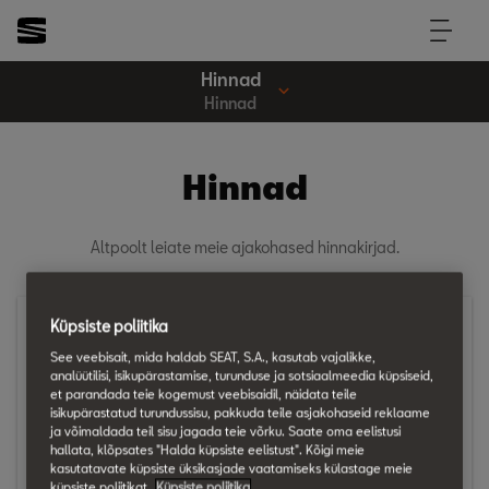
Hinnad
Hinnad
Hinnad
Altpoolt leiate meie ajakohased hinnakirjad.
Arona
Küpsiste poliitika
See veebisait, mida haldab SEAT, S.A., kasutab vajalikke,
analüütilisi, isikupärastamise, turunduse ja sotsiaalmeedia küpsiseid,
et parandada teie kogemust veebisaidil, näidata teile
isikupärastatud turundussisu, pakkuda teile asjakohaseid reklaame
ja võimaldada teil sisu jagada teie võrku. Saate oma eelistusi
hallata, klõpsates "Halda küpsiste eelistust". Kõigi meie
kasutatavate küpsiste üksikasjade vaatamiseks külastage meie
küpsiste poliitikat.
Küpsiste poliitika