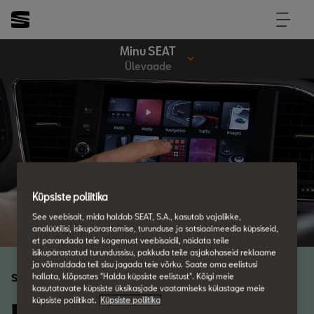
Minu SEAT
Ülevaade
Küpsiste poliitika
See veebisait, mida haldab SEAT, S.A., kasutab vajalikke,
analüütilisi, isikupärastamise, turunduse ja sotsiaalmeedia küpsiseid,
et parandada teie kogemust veebisaidil, näidata teile
isikupärastatud turundussisu, pakkuda teile asjakohaseid reklaame
ja võimaldada teil sisu jagada teie võrku. Saate oma eelistusi
hallata, klõpsates "Halda küpsiste eelistust". Kõigi meie
Sinu SEAT ja Sina
kasutatavate küpsiste üksikasjade vaatamiseks külastage meie
küpsiste poliitikat.
Küpsiste poliitika
Kõik on Sinu käeulatuses.