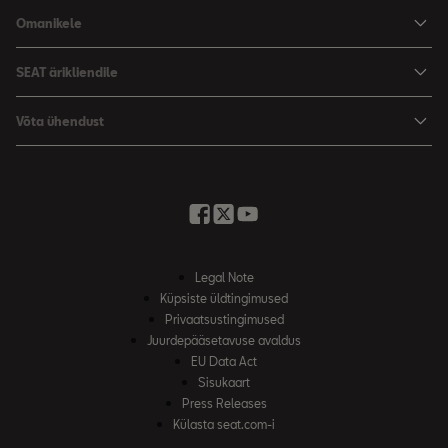
Hinnad
Omanikele
Leon Sportstourer
Varustus ja tehnilised andmed
SEATi teenindus
SEAT ärikliendile
Broneeri proovisõit
Varuosad
SEAT ärikliendile
Võta ühendust
Garantii
Edasimüüjad ja hooldus
Minu SEAT
Kirjuta meile
Kasutaja käsiraamatud
Küsi pakkumist
SEAT Connecti
Broneeri proovisõit
Legal Note
Küpsiste üldtingimused
Privaatsustingimused
Juurdepääsetavuse avaldus
EU Data Act
Sisukaart
Press Releases
Külasta seat.com-i