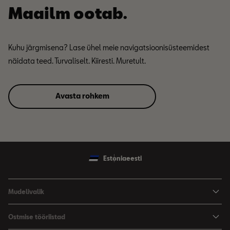
Maailm ootab.
Kuhu järgmisena? Lase ühel meie navigatsioonisüsteemidest
näidata teed. Turvaliselt. Kiiresti. Muretult.
Avasta rohkem
Estonia
eesti
Mudelivalik
Arona
Ostmise tööriistad
Leon