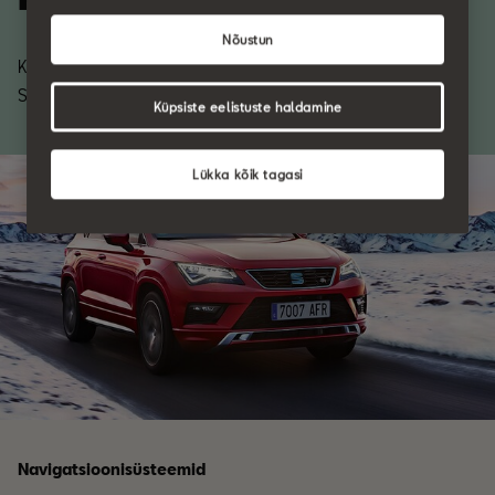
Nõustun
Kui täielik kontroll on Sinu käeulatuses, on kõik võimalik. Sinu
SEAT. Ühenduses maailmaga.
Küpsiste eelistuste haldamine
Lükka kõik tagasi
Navigatsioonisüsteemid