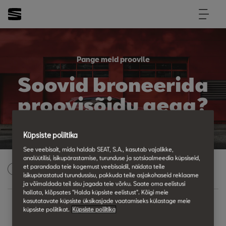
Pange meid proovile
Soovid broneerida
proovisõidu aega?
Küpsiste poliitika
See veebisait, mida haldab SEAT, S.A., kasutab vajalikke,
analüütilisi, isikupärastamise, turunduse ja sotsiaalmeedia küpsiseid,
et parandada teie kogemust veebisaidil, näidata teile
Palun vali mudel
1
isikupärastatud turundussisu, pakkuda teile asjakohaseid reklaame
ja võimaldada teil sisu jagada teie võrku. Saate oma eelistusi
hallata, klõpsates "Halda küpsiste eelistust". Kõigi meie
kasutatavate küpsiste üksikasjade vaatamiseks külastage meie
küpsiste poliitikat.
Küpsiste poliitika