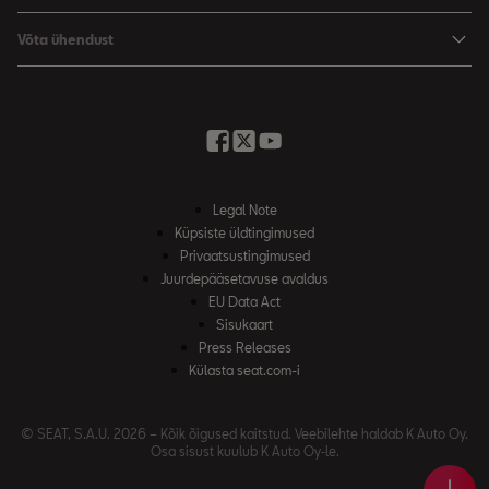
Varuosad
SEAT ärikliendile
Võta ühendust
Garantii
Edasimüüjad ja hooldus
Minu SEAT
Kirjuta meile
Kasutaja käsiraamatud
Küsi pakkumist
SEAT Connecti
Broneeri proovisõit
Legal Note
Küpsiste üldtingimused
Privaatsustingimused
Juurdepääsetavuse avaldus
EU Data Act
Sisukaart
Press Releases
Külasta seat.com-i
© SEAT, S.A.U. 2026 – Kõik õigused kaitstud. Veebilehte haldab K Auto Oy.
Osa sisust kuulub K Auto Oy‑le.
Brone
Edas
Võta