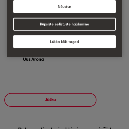
Nõustun
Leon
Leon Sportstourer
Küpsiste eelistuste haldamine
Lükka kõik tagasi
Uus Arona
Jätka