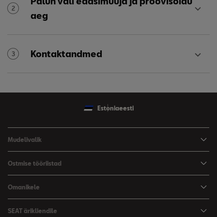
Palun vali edasimüüja ja proovisõidu
2
aeg
Kontaktandmed
3
Estonia
eesti
Mudelivalik
Arona
Ostmise tööriistad
Leon
Hinnad
Omanikele
Leon Sportstourer
Varustus ja tehnilised andmed
SEATi teenindus
SEAT ärikliendile
Broneeri proovisõit