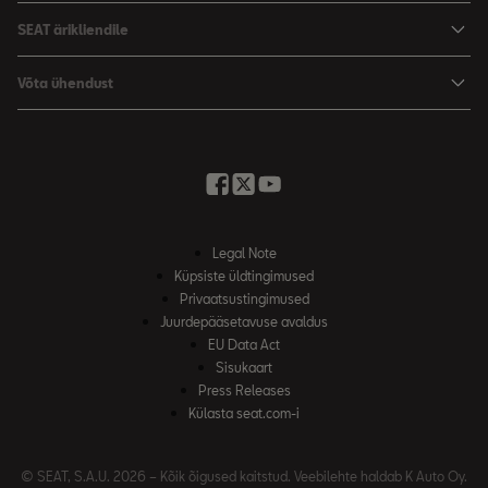
SEATi teenindus
SEAT ärikliendile
Broneeri proovisõit
Varuosad
SEAT ärikliendile
Võta ühendust
Garantii
Edasimüüjad ja hooldus
Minu SEAT
Kirjuta meile
Kasutaja käsiraamatud
Küsi pakkumist
SEAT Connecti
Broneeri proovisõit
Legal Note
Küpsiste üldtingimused
Privaatsustingimused
Juurdepääsetavuse avaldus
EU Data Act
Sisukaart
Press Releases
Külasta seat.com-i
© SEAT, S.A.U. 2026 – Kõik õigused kaitstud. Veebilehte haldab K Auto Oy.