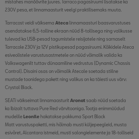
mistahes manöövrite juures. Tarraco pagasiruumi lisatakse ka
230V pesa, et linnamaasturit veelgi praktilisemaks muuta.
Tarracost veidi väiksema
Ateca
linnamaasturi baasvarustuses
asendatakse 6,5-tolline ekraan nüüd 8-tollisega ning valikusse
tulevad ka USB-pesad tagumistele reisijatele ning sarnaselt
Tarracole 230V ja 12V pistikupesad pagasiruumi. Kõikidele Ateca
esiveolistele varustusastmetele on nüüd võimalik valida ka
Volkswagenilt tuttav dünaamiline vedrustus (Dynamic Chassis
Control). Disaini osas on võimalik Atecale soetada stiilne
mustade toonidega pakett ning valikus on ka täiesti uus värv:
Crystal Black.
SEATi väikseimat linnamaasturit
Aronat
saab nüüd soetada
ka Ibizalt tuttava Pure Red värvitooniga. Tootja enimmüüdud
mudelile
Leonile
hakatakse pakkuma Sport Black
Matt varustuspaketti, mis hõlmab musti küljepeegleid, musta
esivõret, Alcantara istmeid, musti salongielemente ja 18-tolliseid