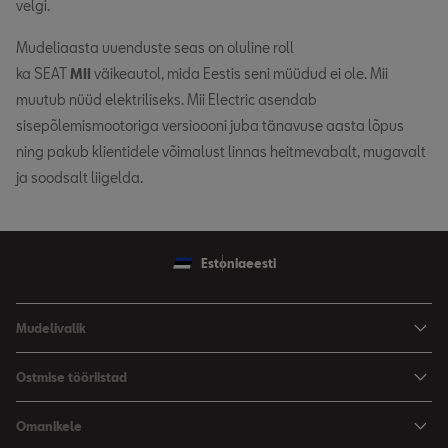
velgi.
Mudeliaasta uuenduste seas on oluline roll
ka SEAT
Mii
väikeautol, mida Eestis seni müüdud ei ole. Mii
muutub nüüd elektriliseks. Mii Electric asendab
sisepõlemismootoriga versioooni juba tänavuse aasta lõpus
ning pakub klientidele võimalust linnas heitmevabalt, mugavalt
ja soodsalt liigelda.
Estonia
eesti
Mudelivalik
Arona
Ostmise tööriistad
Leon
Hinnad
Omanikele
Leon Sportstourer
Varustus ja tehnilised andmed