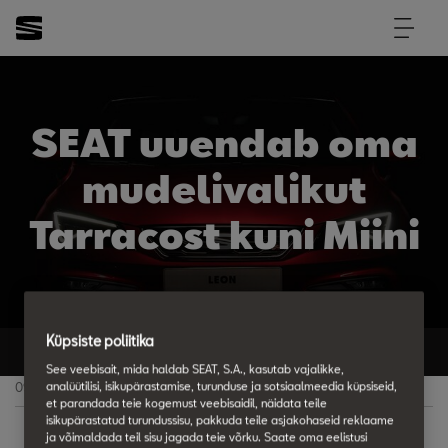
SEAT uuendab oma
mudelivalikut
Tarracost kuni Miini
Küpsiste poliitika
Tagasi uudiste ja sündmuste juurde
See veebisait, mida haldab SEAT, S.A., kasutab vajalikke,
analüütilisi, isikupärastamise, turunduse ja sotsiaalmeedia küpsiseid,
09.07.2019.
et parandada teie kogemust veebisaidil, näidata teile
isikupärastatud turundussisu, pakkuda teile asjakohaseid reklaame
ja võimaldada teil sisu jagada teie võrku. Saate oma eelistusi