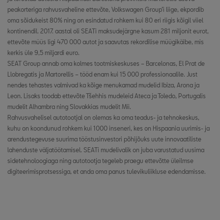
peakorteriga rahvusvaheline ettevõte, Volkswagen Group’i liige, ekpordib
oma sõidukeist 80% ning on esindatud rohkem kui 80 eri riigis kõigil viiel
kontinendil. 2017. aastal oli SEATi maksudejärgne kasum 281 miljonit eurot,
ettevõte müüs ligi 470 000 autot ja saavutas rekordilise müügikäibe, mis
kerkis üle 9,5 miljardi euro.
SEAT Group annab oma kolmes tootmiskeskuses – Barcelonas, El Prat de
Llobregatis ja Martorellis – tööd enam kui 15 000 professionaalile. Just
nendes tehastes valmivad ka kõige menukamad mudelid Ibiza, Arona ja
Leon. Lisaks toodab ettevõte Tšehhis mudeleid Ateca ja Toledo, Portugalis
mudelit Alhambra ning Slovakkias mudelit Mii.
Rahvusvahelisel autotootjal on olemas ka oma teadus- ja tehnokeskus,
kuhu on koondunud rohkem kui 1000 inseneri, kes on Hispaania uurimis- ja
arendustegevuse suurima tööstusinvestori põhijõuks uute innovaatiliste
lahenduste väljatöötamisel. SEATi mudelivalik on juba varustatud uusima
sidetehnoloogiaga ning autotootja tegeleb praegu ettevõtte üleilmse
digiteerimisprotsessiga, et anda oma panus tulevikuliikluse edendamisse.