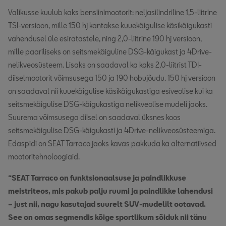
Valikusse kuulub kaks bensiinimootorit: neljasilindriline 1,5-liitrine
TSI-versioon, mille 150 hj kantakse kuuekäigulise käsikäigukasti
vahendusel üle esiratastele, ning 2,0-liitrine 190 hj versioon,
mille paariliseks on seitsmekäiguline DSG-käigukast ja 4Drive-
nelikveosüsteem. Lisaks on saadaval ka kaks 2,0-liitrist TDI-
diiselmootorit võimsusega 150 ja 190 hobujõudu. 150 hj versioon
on saadaval nii kuuekäigulise käsikäigukastiga esiveolise kui ka
seitsmekäigulise DSG-käigukastiga nelikveolise mudeli jaoks.
Suurema võimsusega diisel on saadaval üksnes koos
seitsmekäigulise DSG-käigukasti ja 4Drive-nelikveosüsteemiga.
Edaspidi on SEAT Tarraco jaoks kavas pakkuda ka alternatiivsed
mootoritehnoloogiaid.
“SEAT Tarraco on funktsionaalsuse ja paindlikkuse
meistriteos, mis pakub palju ruumi ja paindlikke lahendusi
– just nii, nagu kasutajad suurelt SUV-mudelilt ootavad.
See on omas segmendis kõige sportlikum sõiduk nii tänu