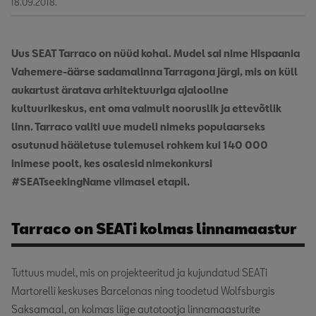
18.09.2018.
Uus SEAT Tarraco on nüüd kohal. Mudel sai nime Hispaania
Vahemere-äärse sadamalinna Tarragona järgi, mis on küll
aukartust äratava arhitektuuriga ajalooline
kultuurikeskus, ent oma vaimult nooruslik ja ettevõtlik
linn. Tarraco valiti uue mudeli nimeks populaarseks
osutunud hääletuse tulemusel rohkem kui 140 000
inimese poolt, kes osalesid nimekonkursi
#SEATseekingName viimasel etapil.
Tarraco on SEATi kolmas linnamaastur
Tuttuus mudel, mis on projekteeritud ja kujundatud SEATi
Martorelli keskuses Barcelonas ning toodetud Wolfsburgis
Saksamaal, on kolmas liige autotootja linnamaasturite