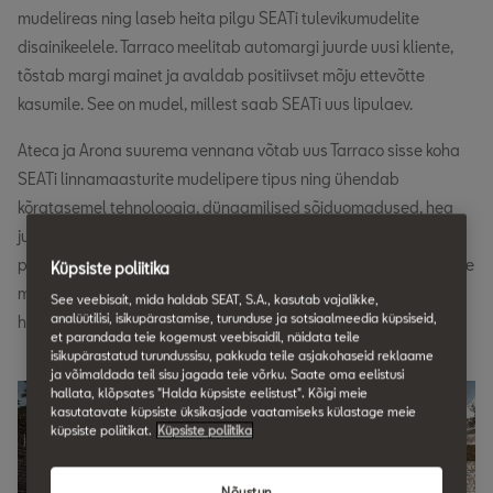
mudelireas ning laseb heita pilgu SEATi tulevikumudelite
disainikeelele. Tarraco meelitab automargi juurde uusi kliente,
tõstab margi mainet ja avaldab positiivset mõju ettevõtte
kasumile. See on mudel, millest saab SEATi uus lipulaev.
Ateca ja Arona suurema vennana võtab uus Tarraco sisse koha
SEATi linnamaasturite mudelipere tipus ning ühendab
kõrgtasemel tehnoloogia, dünaamilised sõiduomadused, hea
juhitavuse, praktilisuse ja funktsionaalsuse elegantse ning
progessiivse disainiga. Tarraco kasutab ära kõiki oma suuremate
Küpsiste poliitika
mõõtmete eeliseid ning tulemuseks on sõiduk, mis saab
See veebisait, mida haldab SEAT, S.A., kasutab vajalikke,
analüütilisi, isikupärastamise, turunduse ja sotsiaalmeedia küpsiseid,
hakkama iga ülesandega, mida elu tänapäeval ette veeretab.
et parandada teie kogemust veebisaidil, näidata teile
isikupärastatud turundussisu, pakkuda teile asjakohaseid reklaame
ja võimaldada teil sisu jagada teie võrku. Saate oma eelistusi
hallata, klõpsates "Halda küpsiste eelistust". Kõigi meie
kasutatavate küpsiste üksikasjade vaatamiseks külastage meie
küpsiste poliitikat.
Küpsiste poliitika
Nõustun