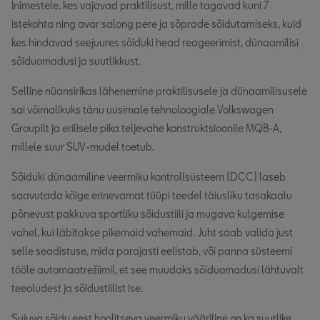
Inimestele, kes vajavad praktilisust, mille tagavad kuni 7
istekohta ning avar salong pere ja sõprade sõidutamiseks, kuid
kes hindavad seejuures sõiduki head reageerimist, dünaamilisi
sõiduomadusi ja suutlikkust.
Selline nüansirikas lähenemine praktilisusele ja dünaamilisusele
sai võimalikuks tänu uusimale tehnoloogiale Volkswagen
Groupilt ja erilisele pika teljevahe konstruktsioonile MQB-A,
millele suur SUV-mudel toetub.
Sõiduki dünaamiline veermiku kontrollsüsteem (DCC) laseb
saavutada kõige erinevamat tüüpi teedel täiusliku tasakaalu
põnevust pakkuva sportliku sõidustiili ja mugava kulgemise
vahel, kui läbitakse pikemaid vahemaid. Juht saab valida just
selle seadistuse, mida parajasti eelistab, või panna süsteemi
tööle automaatrežiimil, et see muudaks sõiduomadusi lähtuvalt
teeoludest ja sõidustiilist ise.
Sujuva sõidu eest hoolitseva veermiku vääriline on ka suutlike,