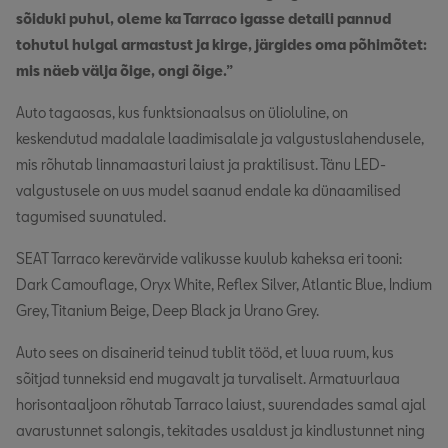
sõiduki puhul, oleme ka Tarraco igasse detaili pannud
tohutul hulgal armastust ja kirge, järgides oma põhimõtet:
mis näeb välja õige, ongi õige.”
Auto tagaosas, kus funktsionaalsus on ülioluline, on
keskendutud madalale laadimisalale ja valgustuslahendusele,
mis rõhutab linnamaasturi laiust ja praktilisust. Tänu LED-
valgustusele on uus mudel saanud endale ka dünaamilised
tagumised suunatuled.
SEAT Tarraco kerevärvide valikusse kuulub kaheksa eri tooni:
Dark Camouflage, Oryx White, Reflex Silver, Atlantic Blue, Indium
Grey, Titanium Beige, Deep Black ja Urano Grey.
Auto sees on disainerid teinud tublit tööd, et luua ruum, kus
sõitjad tunneksid end mugavalt ja turvaliselt. Armatuurlaua
horisontaaljoon rõhutab Tarraco laiust, suurendades samal ajal
avarustunnet salongis, tekitades usaldust ja kindlustunnet ning