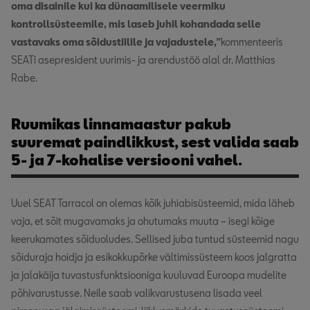
oma disainile kui ka dünaamilisele veermiku
kontrollsüsteemile, mis laseb juhil kohandada selle
vastavaks oma sõidustiilile ja vajadustele,”
kommenteeris
SEATi asepresident uurimis- ja arendustöö alal dr. Matthias
Rabe.
Ruumikas linnamaastur pakub
suuremat paindlikkust, sest valida saab
5- ja 7-kohalise versiooni vahel.
Uuel SEAT Tarracol on olemas kõik juhiabisüsteemid, mida läheb
vaja, et sõit mugavamaks ja ohutumaks muuta – isegi kõige
keerukamates sõiduoludes. Sellised juba tuntud süsteemid nagu
sõiduraja hoidja ja esikokkupõrke vältimissüsteem koos jalgratta
ja jalakäija tuvastusfunktsiooniga kuuluvad Euroopa mudelite
põhivarustusse. Neile saab valikvarustusena lisada veel