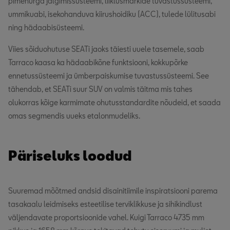
pimenurga jälgimissüsteemi, liiklusmärkide tuvastussüsteemi,
ummikuabi, isekohanduva kiirushoidiku (ACC), tulede lülitusabi
ning hädaabisüsteemi.
Viies sõiduohutuse SEATi jaoks täiesti uuele tasemele, saab
Tarraco kaasa ka hädaabikõne funktsiooni, kokkupõrke
ennetussüsteemi ja ümberpaiskumise tuvastussüsteemi. See
tähendab, et SEATi suur SUV on valmis täitma mis tahes
olukorras kõige karmimate ohutusstandardite nõudeid, et saada
omas segmendis uueks etalonmudeliks.
Päriseluks loodud
Suuremad mõõtmed andsid disainitiimile inspiratsiooni parema
tasakaalu leidmiseks esteetilise terviklikkuse ja sihikindlust
väljendavate proportsioonide vahel. Kuigi Tarraco 4735 mm