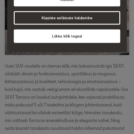
Küpsiste eelistuste haldamine
Lükka kõik tagasi
Uues SUV-mudelis on olemas kõik, mis iseloomustab iga SEATi
sõidukit: disain ja funktsionaalsus, sportlikkus ja mugavus,
kättesaadavus ja kvaliteet, tehnoloogia ja emotsionaalsus –
kuid kujul, mis vastab veelgi enam eri elustiilide vajadustele. Uus
SEAT Tarraco on loodud autojuhtidele, kes vajavad praktilisust,
mida pakuvad 5 või 7 istekohta ja kõrgem juhtimisasend, kuid
väärtustavad ka sõiduki esteetilist külge, hinnates tasakaalu,
mis valitseb Tarracos enesekindluse ja elegantsi vahel. Ning
seda kaunist tasakaalu suudavad hoida mõlemad pakutavad