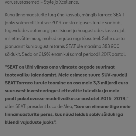
varustustasemed – Style ja Xcellence.
Kuna linnamaasturite turg üha kasvab, mängib Tarraco SEATi
jaoks võtmerolli, kui see 2019. aasta alguses turule saabub,
tugevdades automargi positsiooni ja hoogustades kasvu ajal,
mil ettevõtte müügimahud on juba niigi tõusuteel. Selle aasta
jaanuarist kuni augustini tarnis SEAT üle maailma 383 900
sõidukit. Seda on 21,9% enam kui samal perioodil 2017. aastal.
“SEAT on läbi viimas oma viimaste aegade suurimat
tootevaliku laiendamist. Meie esimese suure SUV-mudeli
SEAT Tarraco turule toomine on osa meie 3,3 miljardi euro
suurusest investeeringust ettevõtte tulevikku ja meie
poolt pakutavasse mudelivalikusse aastatel 2015–2019,”
ütles SEATi president Luca de Meo,
“See on viimane liige meie
linnamaasturite peres, kus nüüd leidub sobiv sõiduk iga
kliendi vajaduste jaoks”.