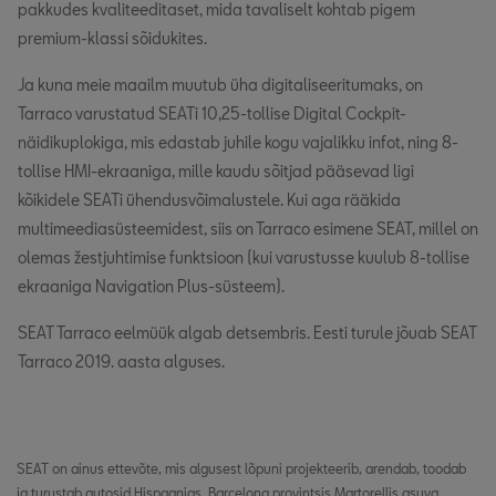
pakkudes kvaliteeditaset, mida tavaliselt kohtab pigem
premium-klassi sõidukites.
Ja kuna meie maailm muutub üha digitaliseeritumaks, on
Tarraco varustatud SEATi 10,25-tollise Digital Cockpit-
näidikuplokiga, mis edastab juhile kogu vajalikku infot, ning 8-
tollise HMI-ekraaniga, mille kaudu sõitjad pääsevad ligi
kõikidele SEATi ühendusvõimalustele. Kui aga rääkida
multimeediasüsteemidest, siis on Tarraco esimene SEAT, millel on
olemas žestjuhtimise funktsioon (kui varustusse kuulub 8-tollise
ekraaniga Navigation Plus-süsteem).
SEAT Tarraco eelmüük algab detsembris. Eesti turule jõuab SEAT
Tarraco 2019. aasta alguses.
SEAT on ainus ettevõte, mis algusest lõpuni projekteerib, arendab, toodab
ja turustab autosid Hispaanias. Barcelona provintsis Martorellis asuva