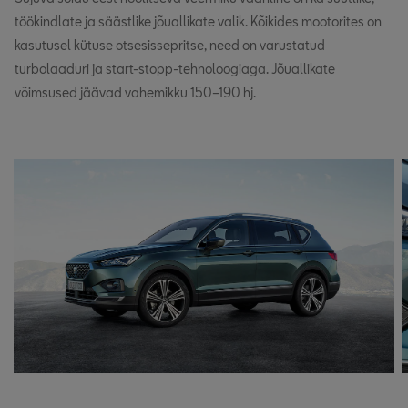
töökindlate ja säästlike jõuallikate valik. Kõikides mootorites on
kasutusel kütuse otsesissepritse, need on varustatud
turbolaaduri ja start-stopp-tehnoloogiaga. Jõuallikate
võimsused jäävad vahemikku 150–190 hj.