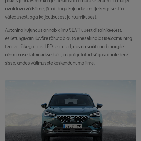
pikkus ja 1658 mm kõrgus tekitavad tohutu siseruumi ja muljet
avaldava välisilme, jätab kogu kujundus mulje kergusest ja
väledusest, aga ka jõulisusest ja ruumikusest.
Autonina kujundus annab aimu SEATi uuest disainikeelest:
esiletungivam iluvõre rõhutab auto enesekindlat iseloomu ning
terava lõikega täis-LED-esituled, mis on säilitanud margile
ainuomase kolmnurkse kuju, on paigutatud sügavamale kere
sisse, andes välimusele keskendunuma ilme.