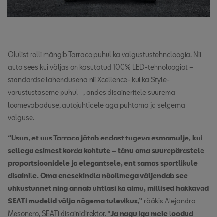
Olulist rolli mängib Tarraco puhul ka valgustustehnoloogia. Nii
auto sees kui väljas on kasutatud 100% LED-tehnoloogiat –
standardse lahendusena nii Xcellence- kui ka Style-
varustustaseme puhul –, andes disaineritele suurema
loomevabaduse, autojuhtidele aga puhtama ja selgema
valguse.
“Usun, et uus Tarraco jätab endast tugeva esmamulje, kui
sellega esimest korda kohtute – tänu oma suurepärastele
proportsioonidele ja elegantsele, ent samas sportlikule
disainile. Oma enesekindla näoilmega väljendab see
uhkustunnet ning annab ühtlasi ka aimu, millised hakkavad
SEATi mudelid välja nägema tulevikus,”
rääkis Alejandro
Mesonero, SEATi disainidirektor. “
Ja nagu iga meie loodud