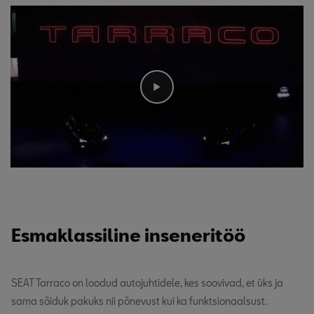
Esmaklassiline inseneritöö
SEAT Tarraco on loodud autojuhtidele, kes soovivad, et üks ja
sama sõiduk pakuks nii põnevust kui ka funktsionaalsust.