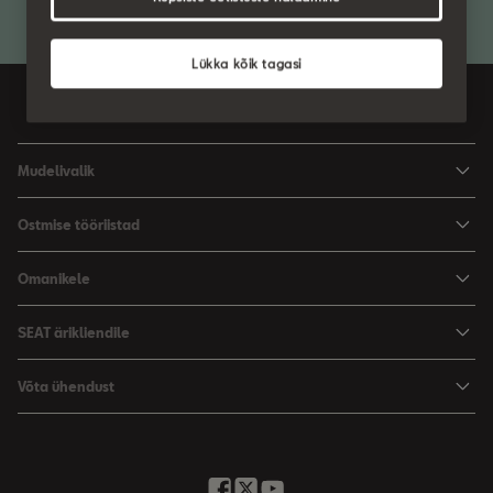
Lükka kõik tagasi
Estonia
eesti
Mudelivalik
Arona
Ostmise tööriistad
Leon
Hinnad
Omanikele
Leon Sportstourer
Varustus ja tehnilised andmed
SEATi teenindus
SEAT ärikliendile
Broneeri proovisõit
Varuosad
SEAT ärikliendile
Võta ühendust
Garantii
Edasimüüjad ja hooldus
Minu SEAT
Kirjuta meile
Kasutaja käsiraamatud