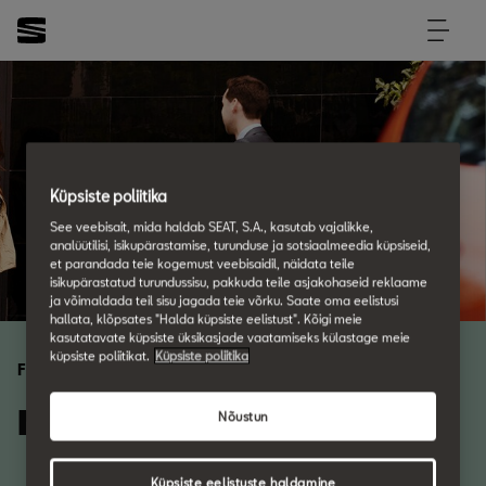
Küpsiste poliitika
See veebisait, mida haldab SEAT, S.A., kasutab vajalikke,
analüütilisi, isikupärastamise, turunduse ja sotsiaalmeedia küpsiseid,
et parandada teie kogemust veebisaidil, näidata teile
isikupärastatud turundussisu, pakkuda teile asjakohaseid reklaame
ja võimaldada teil sisu jagada teie võrku. Saate oma eelistusi
hallata, klõpsates "Halda küpsiste eelistust". Kõigi meie
kasutatavate küpsiste üksikasjade vaatamiseks külastage meie
küpsiste poliitikat.
Küpsiste poliitika
Frequent Asked Questions
Need some help?
Nõustun
Küpsiste eelistuste haldamine