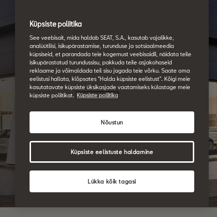
Küpsiste poliitika
See veebisait, mida haldab SEAT, S.A., kasutab vajalikke,
analüütilisi, isikupärastamise, turunduse ja sotsiaalmeedia
küpsiseid, et parandada teie kogemust veebisaidil, näidata teile
isikupärastatud turundussisu, pakkuda teile asjakohaseid
reklaame ja võimaldada teil sisu jagada teie võrku. Saate oma
eelistusi hallata, klõpsates "Halda küpsiste eelistust". Kõigi meie
kasutatavate küpsiste üksikasjade vaatamiseks külastage meie
küpsiste poliitikat.
Küpsiste poliitika
Nõustun
Küpsiste eelistuste haldamine
Lükka kõik tagasi