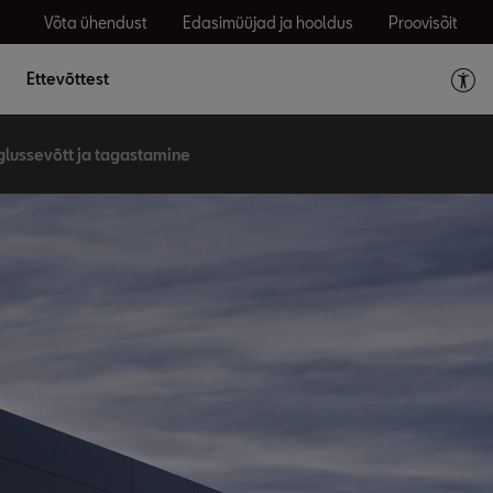
Võta ühendust
Edasimüüjad ja hooldus
Proovisõit
Ettevõttest
glussevõtt ja tagastamine