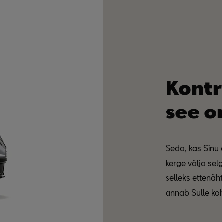
Kontr
see o
Seda, kas Sinu 
kerge välja sel
selleks ettenä
annab Sulle ko