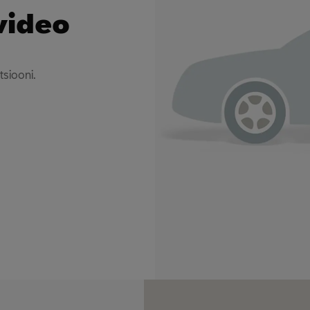
video
siooni.