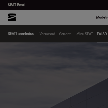
SEAT Eesti
Mudeli
SEATi teenindus
Varuosad
Garantii
Minu SEAT
EA189 