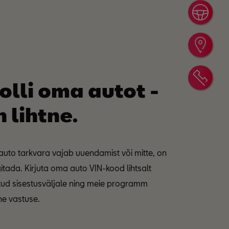
Bron
Edas
Võta
olli oma autot -
n lihtne.
auto tarkvara vajab uuendamist või mitte, on
gitada. Kirjuta oma auto VIN-kood lihtsalt
htud sisestusväljale ning meie programm
he vastuse.