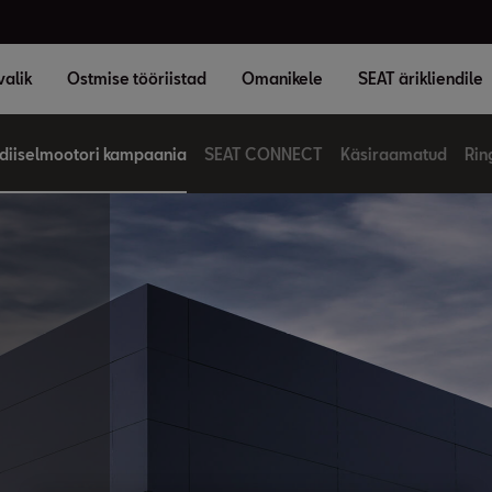
valik
Ostmise tööriistad
Omanikele
SEAT ärikliendile
diiselmootori kampaania
SEAT CONNECT
Käsiraamatud
Rin