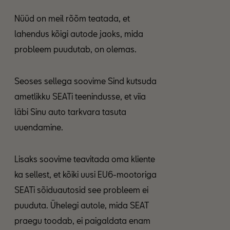
Nüüd on meil rõõm teatada, et
lahendus kõigi autode jaoks, mida
probleem puudutab, on olemas.
Seoses sellega soovime Sind kutsuda
ametlikku SEATi teenindusse, et viia
läbi Sinu auto tarkvara tasuta
uuendamine.
Lisaks soovime teavitada oma kliente
ka sellest, et kõiki uusi EU6-mootoriga
SEATi sõiduautosid see probleem ei
puuduta. Ühelegi autole, mida SEAT
praegu toodab, ei paigaldata enam