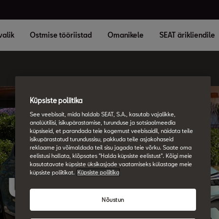
valik
Ostmise tööriistad
Omanikele
SEAT ärikliendile
Küpsiste poliitika
See veebisait, mida haldab SEAT, S.A., kasutab vajalikke,
analüütilisi, isikupärastamise, turunduse ja sotsiaalmeedia
küpsiseid, et parandada teie kogemust veebisaidil, näidata teile
isikupärastatud turundussisu, pakkuda teile asjakohaseid
reklaame ja võimaldada teil sisu jagada teie võrku. Saate oma
eelistusi hallata, klõpsates "Halda küpsiste eelistust". Kõigi meie
kasutatavate küpsiste üksikasjade vaatamiseks külastage meie
küpsiste poliitikat.
Küpsiste poliitika
Uus SEAT Arona
Nõustun