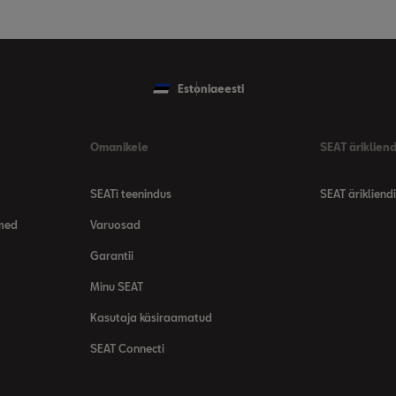
Estonia
eesti
Omanikele
SEAT ärikliend
SEATi teenindus
SEAT ärikliendi
dmed
Varuosad
Garantii
Minu SEAT
Kasutaja käsiraamatud
SEAT Connecti