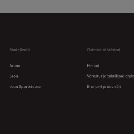
Mudelivalik
Ostmise tööriistad
Arona
Hinnad
Leon
Varustus ja tehnilised an
Leon Sportstourer
Broneeri proovisõit