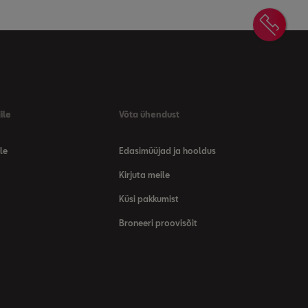
Võta
ile
Võta ühendust
le
Edasimüüjad ja hooldus
Kirjuta meile
Küsi pakkumist
Broneeri proovisõit