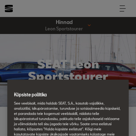
Hinnad
Leon Sportstourer
SEAT Leon
Sportstourer
Küpsiste poliitika
See veebisait, mida haldab SEAT, S.A., kasutab vajalikke,
analüütilisi, isikupärastamise, turunduse ja sotsiaalmeedia küpsiseid,
et parandada teie kogemust veebisaidil, näidata teile
isikupärastatud turundussisu, pakkuda teile asjakohaseid reklaame
ja võimaldada teil sisu jagada teie võrku. Saate oma eelistusi
Hinnad ja varustus
hallata, klõpsates "Halda küpsiste eelistust". Kõigi meie
kasutatavate küpsiste üksikasjade vaatamiseks külastage meie