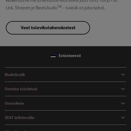
keskendume me lahenduste leidmisele juba täna. TGI ja Full
TM
Link, Shazam ja BeatsAudio
– tulevik on juba kohal.
Veel tulevikulahendustest
Estonia
eesti
Mudelivalik
Arona
Ostmise tööriistad
Leon
Hinnad
Omanikele
Leon Sportstourer
Varustus ja tehnilised andmed
SEATi teenindus
SEAT ärikliendile
Broneeri proovisõit
Varuosad
SEAT ärikliendile