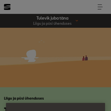
Tulevik juba täna
Liigu ja püsi ühenduses
Liigu ja püsi ühenduses
Tulevikuga ühenduses.