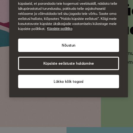
pä
küpsiseid, et parandada teie kogemust veebisaidil, näidata teile
isikupärastatud turundussisu, pakkuda teile asjakohaseid
reklaame ja võimaldada teil sisu jagada teie võrku. Saate oma
eelistusi hallata, klõpsates "Halda küpsiste eelistust". Kõigi meie
kä
kasutatavate küpsiste üksikasjade vaatamiseks külastage meie
küpsiste poliitikat.
Küpsiste poliitika
tä
Nõustun
Tõeline m
elu parema
Küpsiste eelistuste haldamine
täna.
Lükka kõik tagasi