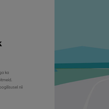
k
ga ka
itmeid.
gilisusel nii