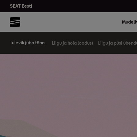
SEAT Eesti
Mudeli
Tulevik juba täna
Liigu ja hoia loodust
Liigu ja püsi ühen