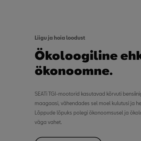
Liigu ja hoia loodust
Ökoloogiline eh
ökonoomne.
SEATi TGI-mootorid kasutavad kõrvuti bensiini
maagaasi, vähendades sel moel kulutusi ja he
Lõppude lõpuks polegi ökonoomsusel ja ökoloo
väga vahet.