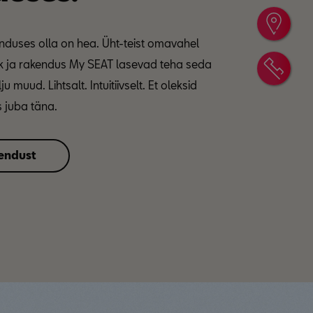
Edas
nduses olla on hea. Üht-teist omavahel
nk ja rakendus My SEAT lasevad teha seda
Võta
ju muud. Lihtsalt. Intuitiivselt. Et oleksid
 juba täna.
endust