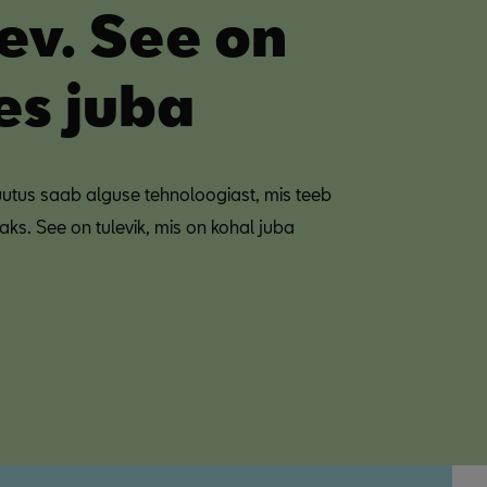
ev. See on
es juba
na.
uutus saab alguse tehnoloogiast, mis teeb
ks. See on tulevik, mis on kohal juba