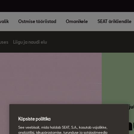
valik
Ostmise tööriistad
Omanikele
SEAT ärikliendile
duses
Liigu ja naudi elu
Tulevik j
Un
Küpsiste poliitika
See veebisait, mida haldab SEAT, S.A., kasutab vajalikke,
analüütilisi, isikupärastamise, turunduse ja sotsiaalmeedia