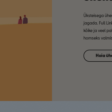
Üksteisega ühe
jagada. Full Li
kõike ja veel pal
homseks valmis
Hoia üh