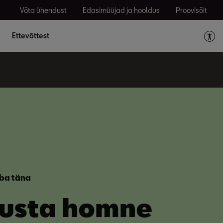
Võta ühendust
Edasimüüjad ja hooldus
Proovisõit
Ettevõttest
uba täna
usta homne