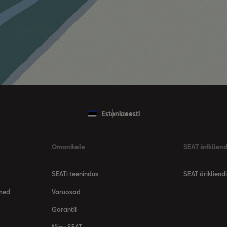
Estonia
eesti
Omanikele
SEAT ärikliend
SEATi teenindus
SEAT ärikliendi
dmed
Varuosad
Garantii