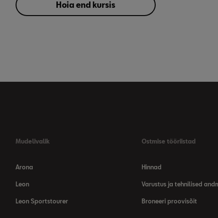
Hoia end kursis
Mudelivalik
Ostmise tööriistad
Arona
Hinnad
Leon
Varustus ja tehnilised an
Leon Sportstourer
Broneeri proovisõit